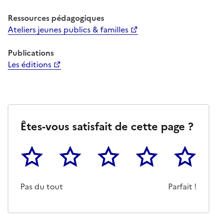
Ressources pédagogiques
Ateliers jeunes publics & familles
Publications
Les éditions
Êtes-vous satisfait de cette page ?
1
2
3
4
5
Cette page ne pas m'a pas du tout été utile
Un peu
Cette page m'a été moyennemen
Cette page m'a été trè
Cette page 
Pas du tout
Parfait !