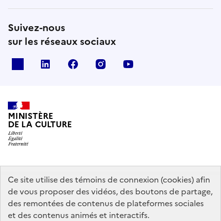
Suivez-nous
sur les réseaux sociaux
x
linkedin
facebook
instagram
youtube
MINISTÈRE
DE LA CULTURE
data.gouv.fr
legifrance.gouv.fr
info.gouv.fr
Ce site utilise des témoins de connexion (cookies) afin
de vous proposer des vidéos, des boutons de partage,
service-public.gouv.fr
des remontées de contenus de plateformes sociales
et des contenus animés et interactifs.