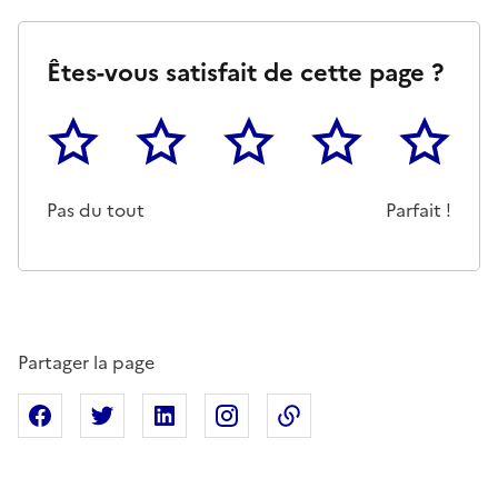
Êtes-vous satisfait de cette page ?
1
2
3
4
5
Cette page ne pas m'a pas du tout été utile
Un peu
Cette page m'a été moyennemen
Cette page m'a été trè
Cette page 
Pas du tout
Parfait !
Partager la page
Partager sur Facebook
Partager sur X
Partager sur Linkedin
Partager sur Instagram
Copier dans le presse