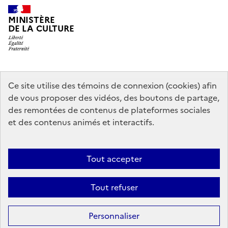
MINISTÈRE
DE LA CULTURE
data.gouv.fr
legifrance.gouv.fr
info.gouv.fr
Ce site utilise des témoins de connexion (cookies) afin
de vous proposer des vidéos, des boutons de partage,
service-public.gouv.fr
des remontées de contenus de plateformes sociales
et des contenus animés et interactifs.
Contact
Mentions légales
Accessibilité : partiellement conforme
Tout accepter
Politique générale de protection des données
Politique d’utilisation
des témoins de connexion (cookies)
Plan du site
Tout refuser
Sauf mention contraire, tous les contenus de ce site sont sous
licence
Personnaliser
etalab-2.0