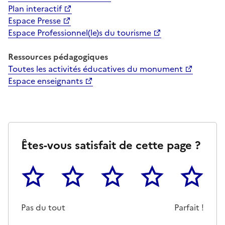
Plan interactif
Espace Presse
Espace Professionnel(le)s du tourisme
Ressources pédagogiques
Toutes les activités éducatives du monument
Espace enseignants
Êtes-vous satisfait de cette page ?
1
2
3
4
5
Cette page ne pas m'a pas du tout été utile
Un peu
Cette page m'a été moyennemen
Cette page m'a été trè
Cette page 
Pas du tout
Parfait !