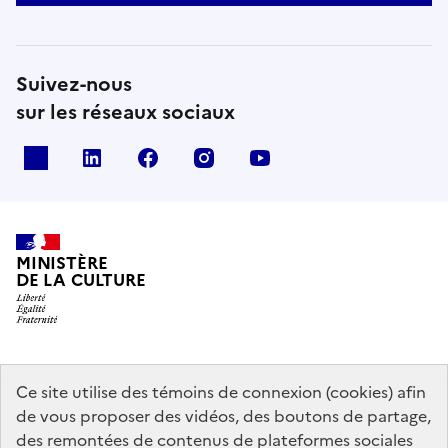
Suivez-nous
sur les réseaux sociaux
x
linkedin
facebook
instagram
youtube
MINISTÈRE
DE LA CULTURE
data.gouv.fr
legifrance.gouv.fr
info.gouv.fr
Ce site utilise des témoins de connexion (cookies) afin
de vous proposer des vidéos, des boutons de partage,
service-public.gouv.fr
des remontées de contenus de plateformes sociales