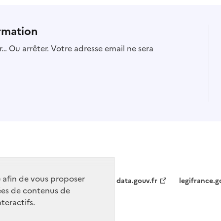
rmation
… Ou arrêter. Votre adresse email ne sera
) afin de vous proposer
data.gouv.fr
legifrance.g
ées de contenus de
teractifs.