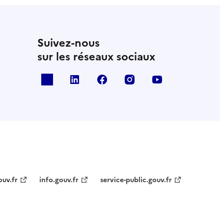
Suivez-nous
sur les réseaux sociaux
x
linkedin
facebook
instagram
youtube
ouv.fr
info.gouv.fr
service-public.gouv.fr