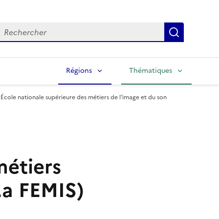
echercher
Lancer la
Régions
Thématiques
École nationale supérieure des métiers de l'image et du son
métiers
La FEMIS)