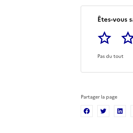
Êtes-vous s
1
2
Cette page ne p
Un p
Pas du tout
Partager la page
Partager sur Fac
Partager s
Pa