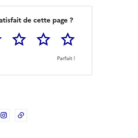
atisfait de cette page ?
3
4
5
as m'a pas du tout été utile
eu
Cette page m'a été moyennement utile
Cette page m'a été très utile
Cette page m'a été parfaitement 
Parfait !
ebook
ur X
rtager sur Linkedin
Partager sur Instagram
Copier dans le presse-papier