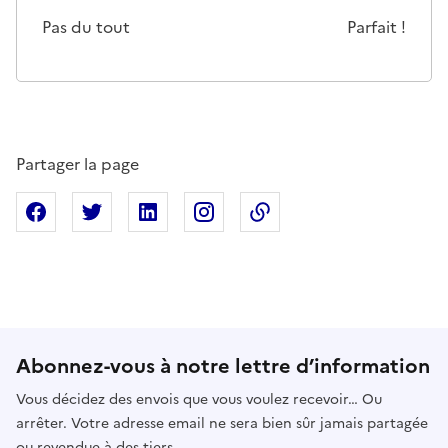
Cette page ne pas m'a pas du tout été utile
Un peu
Cette page m'a été moyennemen
Cette page m'a été trè
Cette page 
Pas du tout
Parfait !
Partager la page
Partager sur Facebook
Partager sur X
Partager sur Linkedin
Partager sur Instagram
Copier dans le presse
Abonnez-vous à notre lettre d’information
Vous décidez des envois que vous voulez recevoir… Ou
arrêter. Votre adresse email ne sera bien sûr jamais partagée
ou revendue à des tiers.