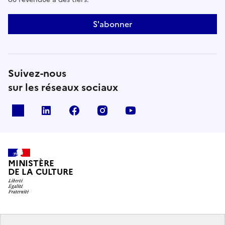
S'abonner
Suivez-nous
sur les réseaux sociaux
x
linkedin
facebook
instagram
youtube
MINISTÈRE
DE LA CULTURE
data.gouv.fr
legifrance.gouv.fr
info.gouv.fr