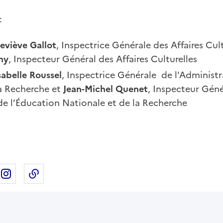
:
eviève
Gallot
, Inspectrice Générale des Affaires Cul
hy
, Inspecteur Général des Affaires Culturelles
sabelle Roussel
, Inspectrice Générale de l'Administr
la Recherche et
Jean-Michel Quenet
, Inspecteur Géné
de l’Éducation Nationale et de la Recherche
ebook
ur X
rtager sur Linkedin
Partager sur Instagram
Copier dans le presse-papier