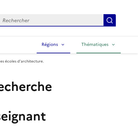
echercher
Lancer la
Régions
Thématiques
es écoles d'architecture.
recherche
seignant