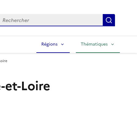
echercher
Lancer la
Régions
Thématiques
oire
-et-Loire