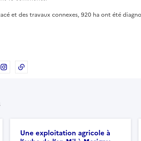
racé et des travaux connexes, 920 ha ont été diagnos
ebook
ur X
rtager sur Linkedin
Partager sur Instagram
Copier dans le presse-papier
s
Une exploitation agricole à