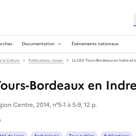
R
arches
Documentation
Événements nationaux
e la Culture
Publications, revues
La LGV Tours-Bordeaux en Indre-et-L
ours-Bordeaux en Indre
ion Centre, 2014, n°5-1 à 5-9, 12 p.
4