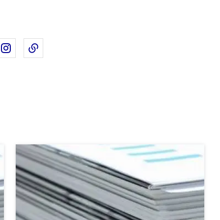
ebook
ur X
rtager sur Linkedin
Partager sur Instagram
Copier dans le presse-papier