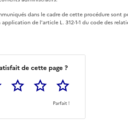
uniqués dans le cadre de cette procédure sont pub
 application de l'article L. 312-1-1 du code des relat
atisfait de cette page ?
3
4
5
as m'a pas du tout été utile
eu
Cette page m'a été moyennement utile
Cette page m'a été très utile
Cette page m'a été parfaitement 
Parfait !