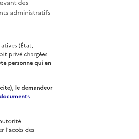
levant des
ts administratifs
atives (État,
roit privé chargées
ute personne qui en
icite), le demandeur
x documents
 autorité
r l'accès des