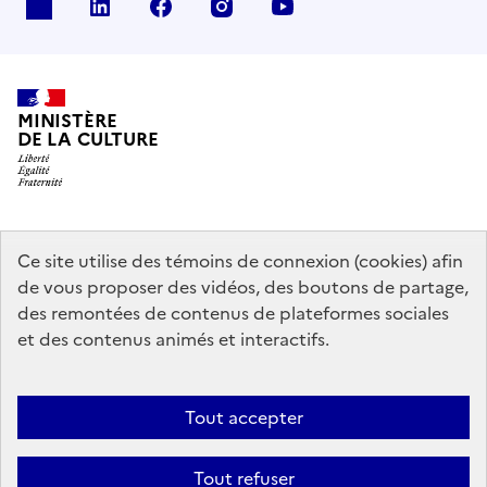
x
linkedin
facebook
instagram
youtube
MINISTÈRE
DE LA CULTURE
data.gouv.fr
legifrance.gouv.fr
info.gouv.fr
Ce site utilise des témoins de connexion (cookies) afin
de vous proposer des vidéos, des boutons de partage,
service-public.gouv.fr
des remontées de contenus de plateformes sociales
et des contenus animés et interactifs.
Contact
Mentions légales
Accessibilité : partiellement conforme
Tout accepter
Politique générale de protection des données
Politique d’utilisation
des témoins de connexion (cookies)
Plan du site
Tout refuser