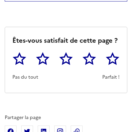
Êtes-vous satisfait de cette page ?
1
2
3
4
5
Cette page ne pas m'a pas du tout été utile
Un peu
Cette page m'a été moyennemen
Cette page m'a été trè
Cette page 
Pas du tout
Parfait !
Partager la page
Partager sur Facebook
Partager sur X
Partager sur Linkedin
Partager sur Instagram
Copier dans le presse