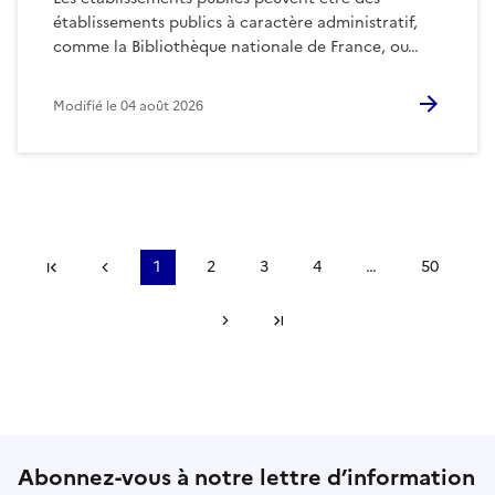
établissements publics à caractère administratif,
comme la Bibliothèque nationale de France, ou…
Modifié le
04 août 2026
Première page
Précédent
1
2
3
4
…
50
Suivant
Dernière page
Abonnez-vous à notre lettre d’information