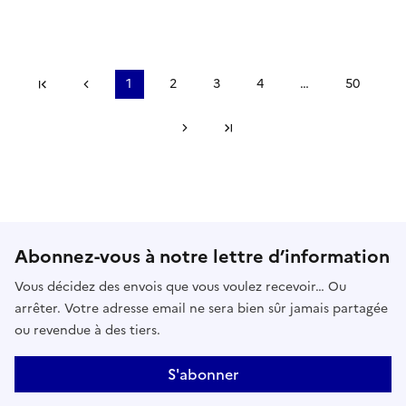
Première page
Précédent
1
2
3
4
…
50
Suivant
Dernière page
Abonnez-vous à notre lettre d’information
Vous décidez des envois que vous voulez recevoir… Ou
arrêter. Votre adresse email ne sera bien sûr jamais partagée
ou revendue à des tiers.
S'abonner