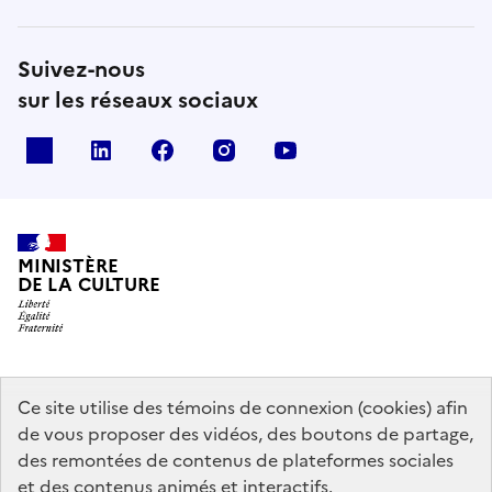
Suivez-nous
sur les réseaux sociaux
x
linkedin
facebook
instagram
youtube
MINISTÈRE
DE LA CULTURE
data.gouv.fr
legifrance.gouv.fr
info.gouv.fr
Ce site utilise des témoins de connexion (cookies) afin
de vous proposer des vidéos, des boutons de partage,
service-public.gouv.fr
des remontées de contenus de plateformes sociales
et des contenus animés et interactifs.