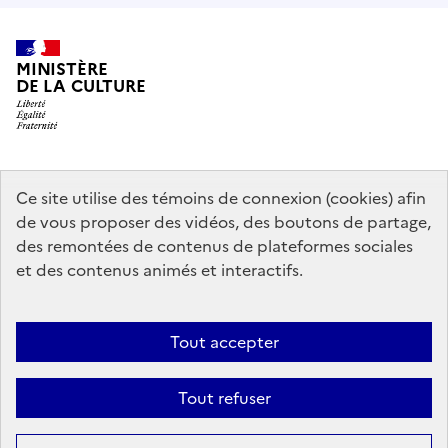
MINISTÈRE
DE LA CULTURE
data.gouv.fr
legifrance.gouv.fr
info.gouv.fr
Ce site utilise des témoins de connexion (cookies) afin
de vous proposer des vidéos, des boutons de partage,
service-public.gouv.fr
des remontées de contenus de plateformes sociales
et des contenus animés et interactifs.
Contact
Mentions légales
Accessibilité : partiellement conforme
Tout accepter
Politique générale de protection des données
Politique d’utilisation
des témoins de connexion (cookies)
Plan du site
Tout refuser
Sauf mention contraire, tous les contenus de ce site sont sous
licence