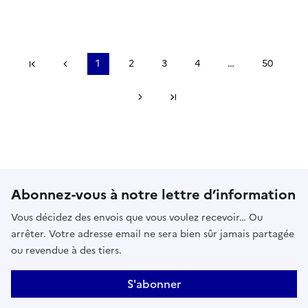
Première page
Précédent
1
2
3
4
…
50
Suivant
Dernière page
Abonnez-vous à notre lettre d’information
Vous décidez des envois que vous voulez recevoir… Ou
arrêter. Votre adresse email ne sera bien sûr jamais partagée
ou revendue à des tiers.
S'abonner