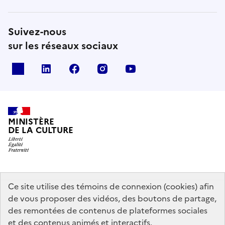
Suivez-nous
sur les réseaux sociaux
x
linkedin
facebook
instagram
youtube
MINISTÈRE
DE LA CULTURE
data.gouv.fr
legifrance.gouv.fr
info.gouv.fr
Ce site utilise des témoins de connexion (cookies) afin
de vous proposer des vidéos, des boutons de partage,
service-public.gouv.fr
des remontées de contenus de plateformes sociales
et des contenus animés et interactifs.