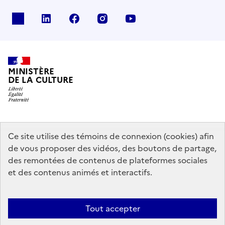
x
linkedin
facebook
instagram
youtube
MINISTÈRE
DE LA CULTURE
data.gouv.fr
legifrance.gouv.fr
info.gouv.fr
Ce site utilise des témoins de connexion (cookies) afin
de vous proposer des vidéos, des boutons de partage,
service-public.gouv.fr
des remontées de contenus de plateformes sociales
et des contenus animés et interactifs.
Contact
Mentions légales
Accessibilité : partiellement conforme
Tout accepter
Politique générale de protection des données
Politique d’utilisation