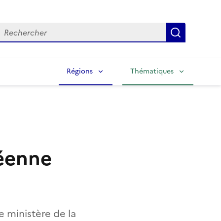
echercher
Lancer la
Régions
Thématiques
péenne
e ministère de la