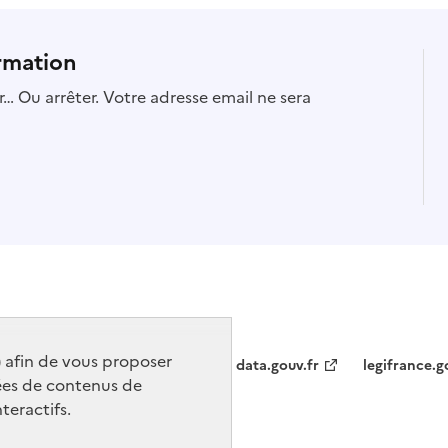
rmation
… Ou arrêter. Votre adresse email ne sera
) afin de vous proposer
data.gouv.fr
legifrance.g
ées de contenus de
teractifs.