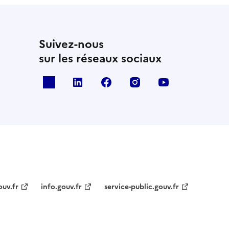
Suivez-nous
sur les réseaux sociaux
x
linkedin
facebook
instagram
youtube
ouv.fr
info.gouv.fr
service-public.gouv.fr