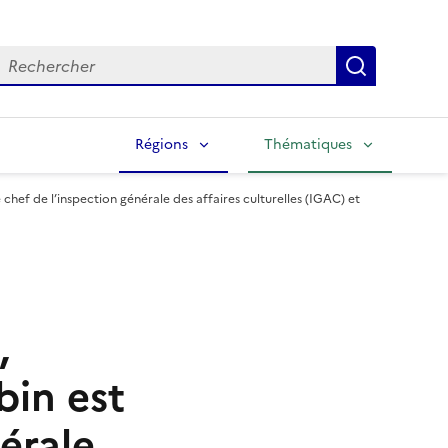
echercher
Lancer la
Régions
Thématiques
hef de l’inspection générale des affaires culturelles (IGAC) et
,
bin est
érale