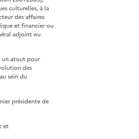
es culturelles, à la
cteur des affaires
dique et financier ou
néral adjoint ou
a un atout pour
volution des
 au sein du
nier présidente de
t et