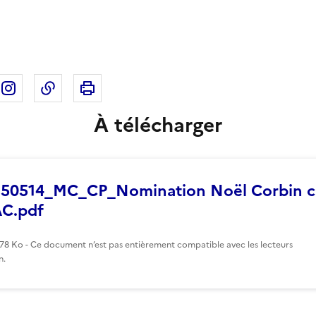
Imprimer cette page
ebook
ur X
rtager sur Linkedin
Partager sur Instagram
Copier dans le presse-papier
À télécharger
50514_MC_CP_Nomination Noël Corbin c
C.pdf
178 Ko - Ce document n’est pas entièrement compatible avec les lecteurs
n.