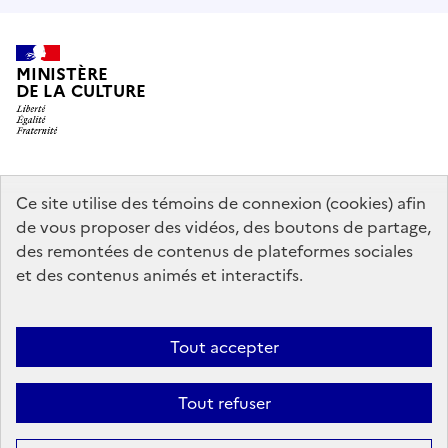
MINISTÈRE
DE LA CULTURE
data.gouv.fr
legifrance.gouv.fr
info.gouv.fr
Ce site utilise des témoins de connexion (cookies) afin
de vous proposer des vidéos, des boutons de partage,
service-public.gouv.fr
des remontées de contenus de plateformes sociales
et des contenus animés et interactifs.
Contact
Mentions légales
Accessibilité : partiellement conforme
Tout accepter
Politique générale de protection des données
Politique d’utilisation
des témoins de connexion (cookies)
Plan du site
Tout refuser