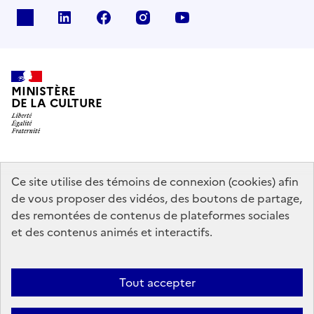
x
linkedin
facebook
instagram
youtube
MINISTÈRE
DE LA CULTURE
data.gouv.fr
legifrance.gouv.fr
info.gouv.fr
Ce site utilise des témoins de connexion (cookies) afin
de vous proposer des vidéos, des boutons de partage,
service-public.gouv.fr
des remontées de contenus de plateformes sociales
et des contenus animés et interactifs.
Contact
Mentions légales
Accessibilité : partiellement conforme
Tout accepter
Politique générale de protection des données
Politique d’utilisation