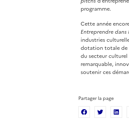
pitchs
d’entreprene
programme.
Cette année encore
Entreprendre dans l
industries culturel
dotation totale de 
du secteur culture
remarquable, innova
soutenir ces démarc
Partager la page
Partager sur Fac
Partager s
Pa