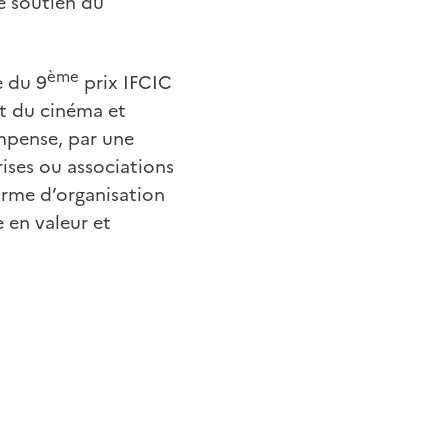
e soutien du
ème
e du 9
prix IFCIC
nt du cinéma et
ompense, par une
rises ou associations
rme d’organisation
 en valeur et