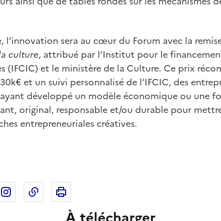
urs ainsi que de tables rondes sur les mécanismes d
, l’innovation sera au cœur du Forum avec la remis
a culture
, attribué par l’Institut pour le financeme
les (IFCIC) et le ministère de la Culture. Ce prix réc
30k€ et un suivi personnalisé de l’IFCIC, des entrep
l ayant développé un modèle économique ou une fo
nt, original, responsable et/ou durable pour mettre
hes entrepreneuriales créatives.
Imprimer cette page
ebook
ur X
rtager sur Linkedin
Partager sur Instagram
Copier dans le presse-papier
À télécharger