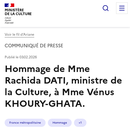
Recherc
MINISTÈRE
DE LA CULTURE
Voir le fil d’Ariane
COMMUNIQUÉ DE PRESSE
Publié le 03.02.2026
Hommage de Mme
Rachida DATI, ministre de
la Culture, à Mme Vénus
KHOURY-GHATA.
France métropolitaine
Hommage
+1