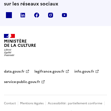
sur les réseaux sociaux
x
linkedin
facebook
instagram
youtube
MINISTÈRE
DE LA CULTURE
data.gouv.fr
legifrance.gouv.fr
info.gouv.fr
service-public.gouv.fr
Contact
Mentions légales
Accessibilité : partiellement conforme