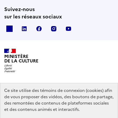
Suivez-nous
sur les réseaux sociaux
x
linkedin
facebook
instagram
youtube
MINISTÈRE
DE LA CULTURE
data.gouv.fr
legifrance.gouv.fr
info.gouv.fr
Ce site utilise des témoins de connexion (cookies) afin
de vous proposer des vidéos, des boutons de partage,
service-public.gouv.fr
des remontées de contenus de plateformes sociales
et des contenus animés et interactifs.