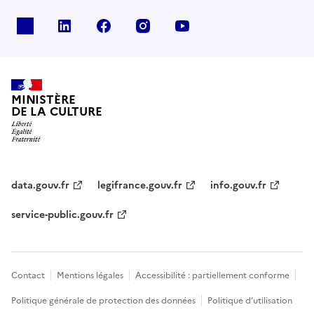
x
linkedin
facebook
instagram
youtube
MINISTÈRE
DE LA CULTURE
data.gouv.fr
legifrance.gouv.fr
info.gouv.fr
service-public.gouv.fr
Contact
Mentions légales
Accessibilité : partiellement conforme
Politique générale de protection des données
Politique d’utilisation