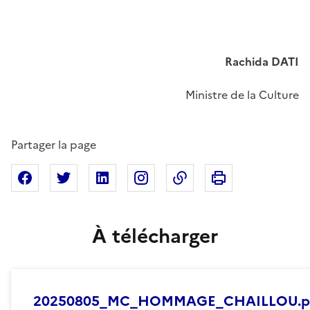
Rachida DATI
Ministre de la Culture
Partager la page
Imprimer cette pa
Partager sur Facebook
Partager sur X
Partager sur Linkedin
Partager sur Instagram
Copier dans le presse
À télécharger
20250805_MC_HOMMAGE_CHAILLOU.p