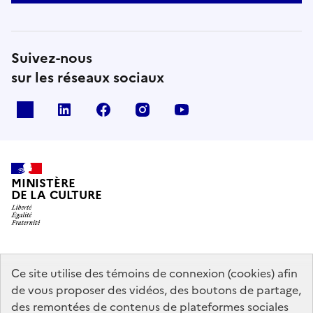
Suivez-nous
sur les réseaux sociaux
x
linkedin
facebook
instagram
youtube
MINISTÈRE
DE LA CULTURE
data.gouv.fr
legifrance.gouv.fr
info.gouv.fr
Ce site utilise des témoins de connexion (cookies) afin
de vous proposer des vidéos, des boutons de partage,
service-public.gouv.fr
des remontées de contenus de plateformes sociales