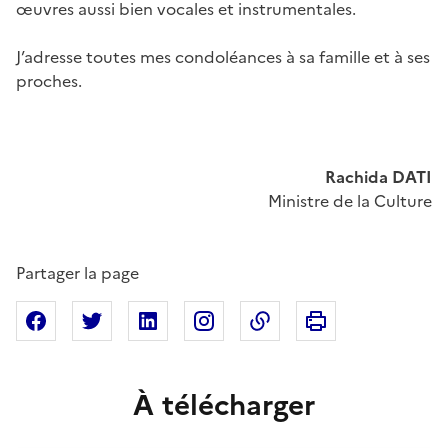
œuvres aussi bien vocales et instrumentales.
J’adresse toutes mes condoléances à sa famille et à ses
proches.
Rachida DATI
Ministre de la Culture
Partager la page
Imprimer cette pa
Partager sur Facebook
Partager sur X
Partager sur Linkedin
Partager sur Instagram
Copier dans le presse
À télécharger