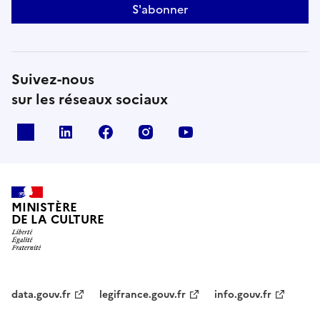
S'abonner
Suivez-nous
sur les réseaux sociaux
x
linkedin
facebook
instagram
youtube
MINISTÈRE
DE LA CULTURE
data.gouv.fr
legifrance.gouv.fr
info.gouv.fr