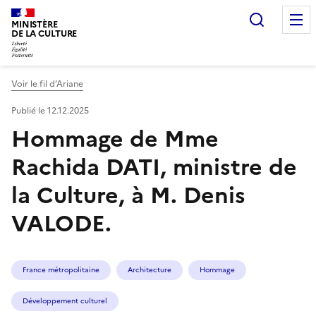
Recherc
MINISTÈRE
DE LA CULTURE
Voir le fil d’Ariane
Publié le 12.12.2025
Hommage de Mme
Rachida DATI, ministre de
la Culture, à M. Denis
VALODE.
France métropolitaine
Architecture
Hommage
Développement culturel