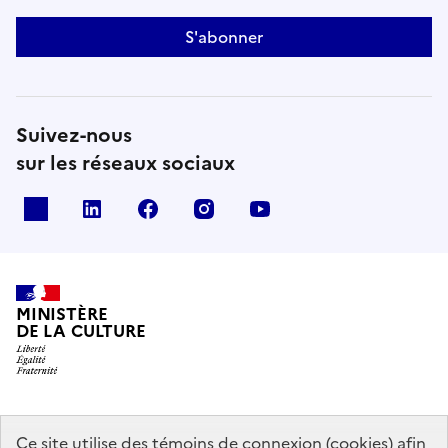
S'abonner
Suivez-nous
sur les réseaux sociaux
x
linkedin
facebook
instagram
youtube
MINISTÈRE
DE LA CULTURE
data.gouv.fr
legifrance.gouv.fr
info.gouv.fr
Ce site utilise des témoins de connexion (cookies) afin