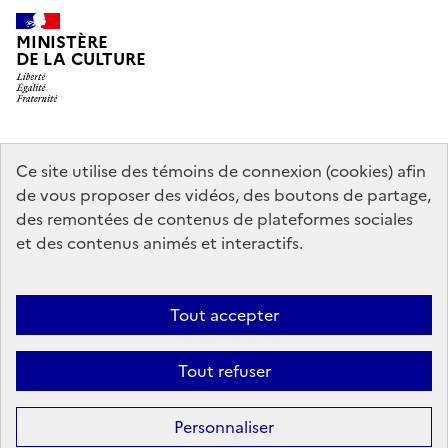
MINISTÈRE
DE LA CULTURE
data.gouv.fr
legifrance.gouv.fr
info.gouv.fr
Ce site utilise des témoins de connexion (cookies) afin
de vous proposer des vidéos, des boutons de partage,
service-public.gouv.fr
des remontées de contenus de plateformes sociales
et des contenus animés et interactifs.
Contact
Mentions légales
Accessibilité : partiellement conforme
Tout accepter
Politique générale de protection des données
Politique d’utilisation
des témoins de connexion (cookies)
Plan du site
Tout refuser
Sauf mention contraire, tous les contenus de ce site sont sous
licence
Personnaliser
etalab-2.0