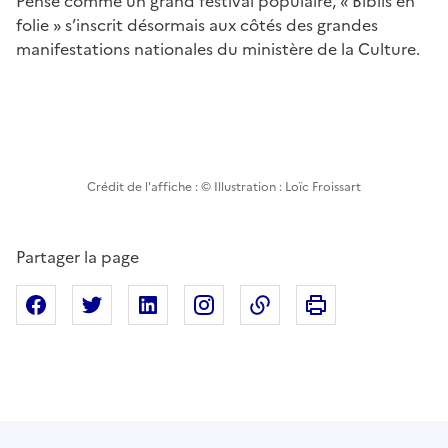
Pensé comme un grand festival populaire, « Biblis en
folie » s’inscrit désormais aux côtés des grandes
manifestations nationales du ministère de la Culture.
Crédit de l'affiche : © Illustration : Loïc Froissart
Partager la page
Imprimer cette pa
Partager sur Facebook
Partager sur X
Partager sur Linkedin
Partager sur Instagram
Copier dans le presse