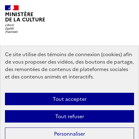
MINISTÈRE
DE LA CULTURE
data.gouv.fr
legifrance.gouv.fr
info.gouv.fr
Ce site utilise des témoins de connexion (cookies) afin
de vous proposer des vidéos, des boutons de partage,
service-public.gouv.fr
des remontées de contenus de plateformes sociales
et des contenus animés et interactifs.
Contact
Mentions légales
Accessibilité : partiellement conforme
Tout accepter
Politique générale de protection des données
Politique d’utilisation
des témoins de connexion (cookies)
Plan du site
Tout refuser
Sauf mention contraire, tous les contenus de ce site sont sous
licence
Personnaliser
etalab-2.0