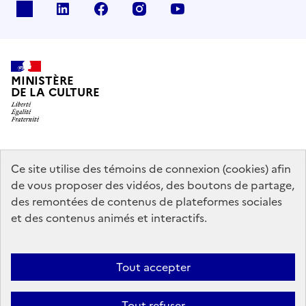
x
linkedin
facebook
instagram
youtube
MINISTÈRE
DE LA CULTURE
data.gouv.fr
legifrance.gouv.fr
info.gouv.fr
Ce site utilise des témoins de connexion (cookies) afin
de vous proposer des vidéos, des boutons de partage,
service-public.gouv.fr
des remontées de contenus de plateformes sociales
et des contenus animés et interactifs.
Contact
Mentions légales
Accessibilité : partiellement conforme
Tout accepter
Politique générale de protection des données
Politique d’utilisation
des témoins de connexion (cookies)
Plan du site
Tout refuser