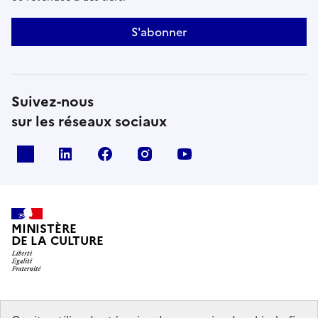
S'abonner
Suivez-nous
sur les réseaux sociaux
x
linkedin
facebook
instagram
youtube
MINISTÈRE
DE LA CULTURE
data.gouv.fr
legifrance.gouv.fr
info.gouv.fr