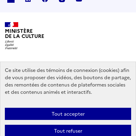
MINISTÈRE
DE LA CULTURE
data.gouv.fr
legifrance.gouv.fr
info.gouv.fr
Ce site utilise des témoins de connexion (cookies) afin
de vous proposer des vidéos, des boutons de partage,
service-public.gouv.fr
des remontées de contenus de plateformes sociales
et des contenus animés et interactifs.
Contact
Mentions légales
Accessibilité : partiellement conforme
Tout accepter
Politique générale de protection des données
Politique d’utilisation
des témoins de connexion (cookies)
Plan du site
Tout refuser