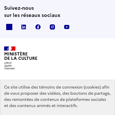
Suivez-nous
sur les réseaux sociaux
x
linkedin
facebook
instagram
youtube
MINISTÈRE
DE LA CULTURE
data.gouv.fr
legifrance.gouv.fr
info.gouv.fr
Ce site utilise des témoins de connexion (cookies) afin
de vous proposer des vidéos, des boutons de partage,
service-public.gouv.fr
des remontées de contenus de plateformes sociales
et des contenus animés et interactifs.