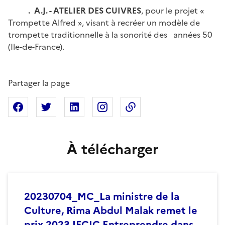
.
A.J. - ATELIER DES CUIVRES
, pour le projet «
Trompette Alfred », visant à recréer un modèle de
trompette traditionnelle à la sonorité des années 50
(Ile-de-France).
Partager la page
Partager sur Facebook
Partager sur X
Partager sur Linkedin
Partager sur Instagram
Copier dans le presse
À télécharger
20230704_MC_La ministre de la
Culture, Rima Abdul Malak remet le
prix 2023 IFCIC Entreprendre dans