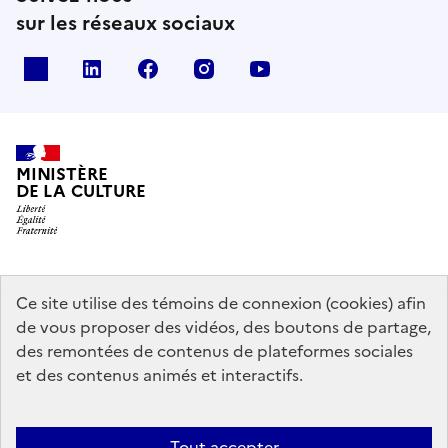
sur les réseaux sociaux
x
linkedin
facebook
instagram
youtube
MINISTÈRE
DE LA CULTURE
data.gouv.fr
legifrance.gouv.fr
info.gouv.fr
Ce site utilise des témoins de connexion (cookies) afin
de vous proposer des vidéos, des boutons de partage,
service-public.gouv.fr
des remontées de contenus de plateformes sociales
et des contenus animés et interactifs.
Contact
Mentions légales
Accessibilité : partiellement conforme
Tout accepter