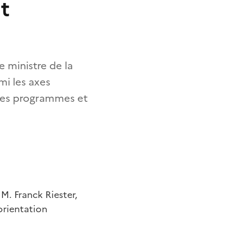
ut
le ministre de la
rmi les axes
 ses programmes et
 M. Franck Riester,
’orientation