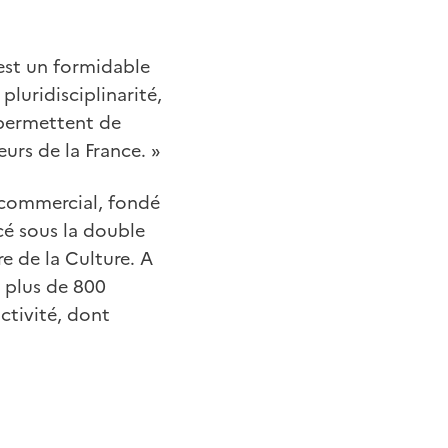
s est un formidable
pluridisciplinarité,
 permettent de
eurs de la France. »
t commercial, fondé
acé sous la double
re de la Culture. A
e plus de 800
ctivité, dont