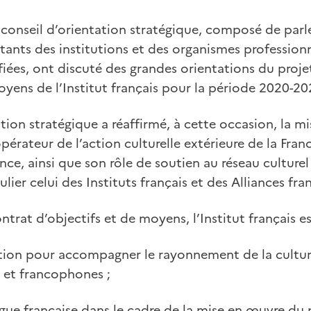
conseil d’orientation stratégique, composé de parle
tants des institutions et des organismes professionn
fiées, ont discuté des grandes orientations du proje
oyens de l’Institut français pour la période 2020-20
ation stratégique a réaffirmé, à cette occasion, la m
 opérateur de l’action culturelle extérieure de la Fran
nce, ainsi que son rôle de soutien au réseau culture
culier celui des Instituts français et des Alliances fra
trat d’objectifs et de moyens, l’Institut français est
ction pour accompagner le rayonnement de la culture
s et francophones ;
gue française dans le cadre de la mise en œuvre du 