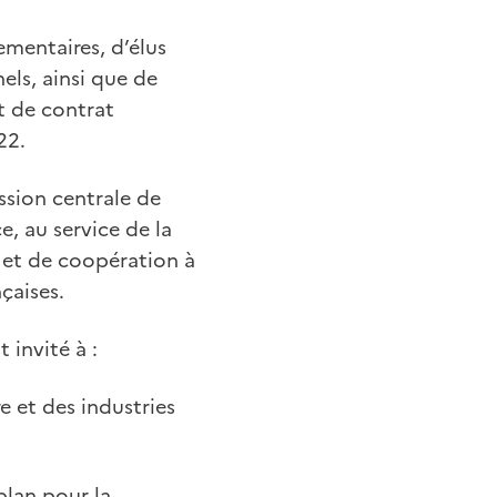
mentaires, d’élus
els, ainsi que de
t de contrat
22.
ission centrale de
ce, au service de la
l et de coopération à
nçaises.
 invité à :
 et des industries
plan pour la