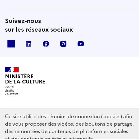
Suivez-nous
sur les réseaux sociaux
x
linkedin
facebook
instagram
youtube
MINISTÈRE
DE LA CULTURE
data.gouv.fr
legifrance.gouv.fr
info.gouv.fr
Ce site utilise des témoins de connexion (cookies) afin
de vous proposer des vidéos, des boutons de partage,
service-public.gouv.fr
des remontées de contenus de plateformes sociales
et des contenus animés et interactifs.