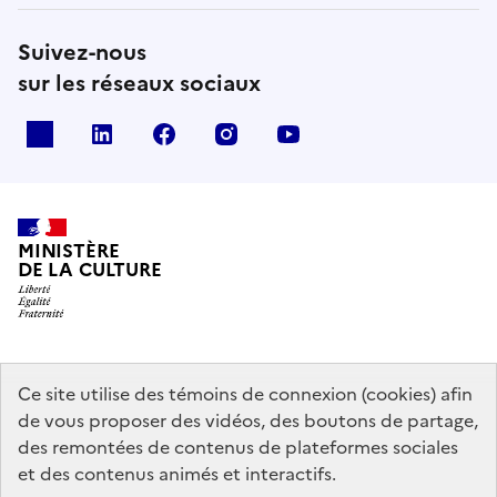
Suivez-nous
sur les réseaux sociaux
x
linkedin
facebook
instagram
youtube
MINISTÈRE
DE LA CULTURE
data.gouv.fr
legifrance.gouv.fr
info.gouv.fr
Ce site utilise des témoins de connexion (cookies) afin
de vous proposer des vidéos, des boutons de partage,
service-public.gouv.fr
des remontées de contenus de plateformes sociales
et des contenus animés et interactifs.