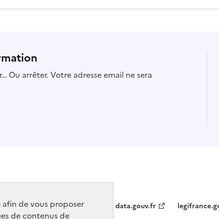
rmation
… Ou arrêter. Votre adresse email ne sera
) afin de vous proposer
data.gouv.fr
legifrance.g
ées de contenus de