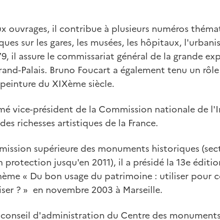
 ouvrages, il contribue à plusieurs numéros thémat
es sur les gares, les musées, les hôpitaux, l'urban
79, il assure le commissariat général de la grande ex
rand-Palais. Bruno Foucart a également tenu un rôle
 peinture du XIXème siècle.
mé vice-président de la Commission nationale de l'I
s richesses artistiques de la France.
ssion supérieure des monuments historiques (sect
 protection jusqu'en 2011), il a présidé la 13e éditi
hème « Du bon usage du patrimoine : utiliser pour c
iser ? » en novembre 2003 à Marseille.
 conseil d'administration du Centre des monument