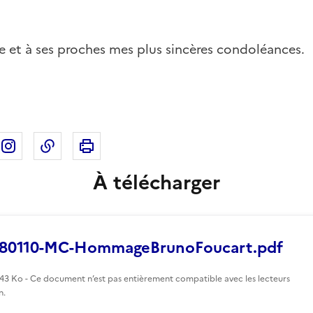
lle et à ses proches mes plus sincères condoléances.
Imprimer cette page
ebook
ur X
rtager sur Linkedin
Partager sur Instagram
Copier dans le presse-papier
À télécharger
80110-MC-HommageBrunoFoucart.pdf
143 Ko - Ce document n’est pas entièrement compatible avec les lecteurs
n.