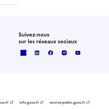
Suivez-nous
sur les réseaux sociaux
x
linkedin
facebook
instagram
youtube
ouv.fr
info.gouv.fr
service-public.gouv.fr