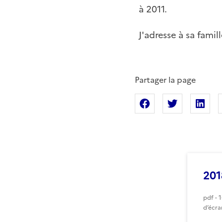
à 2011.
J'adresse à sa fami
Partager la page
Partager sur Fac
Partager s
Pa
201
pdf - 
d’écra