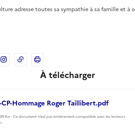
ulture adresse toutes sa sympathie à sa famille et à 
Imprimer cette page
ebook
ur X
rtager sur Linkedin
Partager sur Instagram
Copier dans le presse-papier
À télécharger
CP-Hommage Roger Taillibert.pdf
139 Ko - Ce document n’est pas entièrement compatible avec les lecteurs
n.