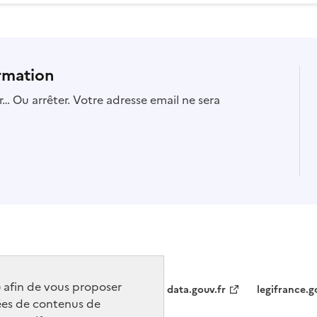
rmation
… Ou arrêter. Votre adresse email ne sera
) afin de vous proposer
data.gouv.fr
legifrance.g
ées de contenus de