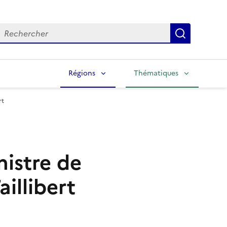
echercher
Lancer la
Régions
Thématiques
rt
istre de
aillibert