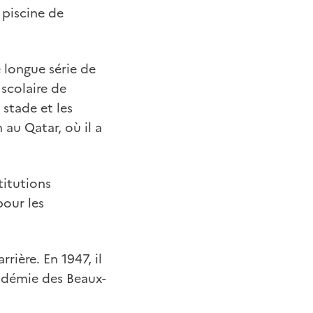
 piscine de
 longue série de
 scolaire de
stade et les
au Qatar, où il a
titutions
pour les
rière. En 1947, il
cadémie des Beaux-