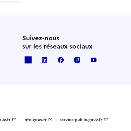
Suivez-nous
sur les réseaux sociaux
x
linkedin
facebook
instagram
youtube
ouv.fr
info.gouv.fr
service-public.gouv.fr