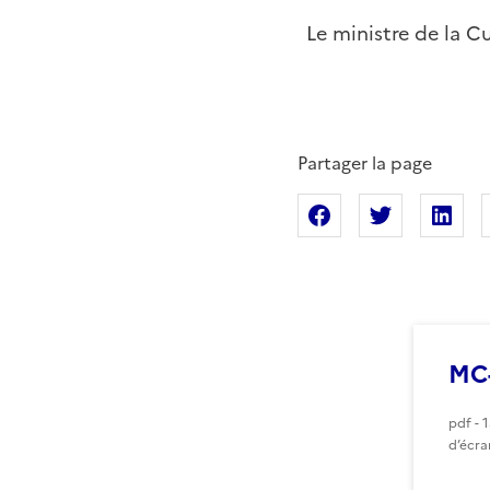
Le ministre de la C
Partager la page
Partager sur Fac
Partager s
Pa
MC-
pdf - 
d’écra