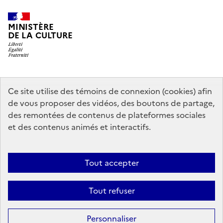
MINISTÈRE
DE LA CULTURE
data.gouv.fr
legifrance.gouv.fr
info.gouv.fr
Ce site utilise des témoins de connexion (cookies) afin
de vous proposer des vidéos, des boutons de partage,
service-public.gouv.fr
des remontées de contenus de plateformes sociales
et des contenus animés et interactifs.
Contact
Mentions légales
Accessibilité : partiellement conforme
Tout accepter
Politique générale de protection des données
Politique d’utilisation
des témoins de connexion (cookies)
Plan du site
Tout refuser
Sauf mention contraire, tous les contenus de ce site sont sous
licence
Personnaliser