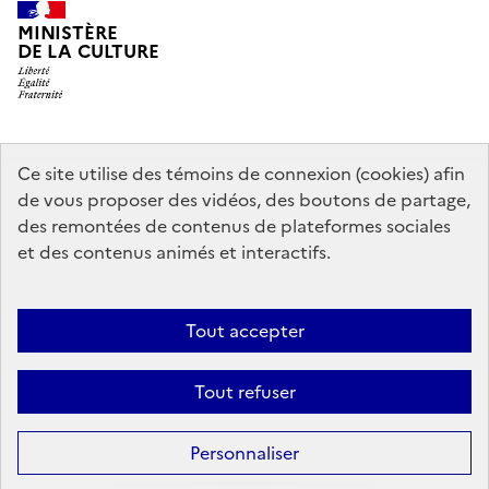
MINISTÈRE
DE LA CULTURE
data.gouv.fr
legifrance.gouv.fr
info.gouv.fr
Ce site utilise des témoins de connexion (cookies) afin
de vous proposer des vidéos, des boutons de partage,
service-public.gouv.fr
des remontées de contenus de plateformes sociales
et des contenus animés et interactifs.
Contact
Mentions légales
Accessibilité : partiellement conforme
Tout accepter
Politique générale de protection des données
Politique d’utilisation
des témoins de connexion (cookies)
Plan du site
Tout refuser
Sauf mention contraire, tous les contenus de ce site sont sous
licence
Personnaliser
etalab-2.0