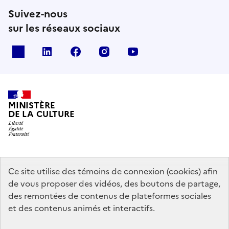
Suivez-nous
sur les réseaux sociaux
x
linkedin
facebook
instagram
youtube
MINISTÈRE
DE LA CULTURE
data.gouv.fr
legifrance.gouv.fr
info.gouv.fr
Ce site utilise des témoins de connexion (cookies) afin
de vous proposer des vidéos, des boutons de partage,
service-public.gouv.fr
des remontées de contenus de plateformes sociales
et des contenus animés et interactifs.