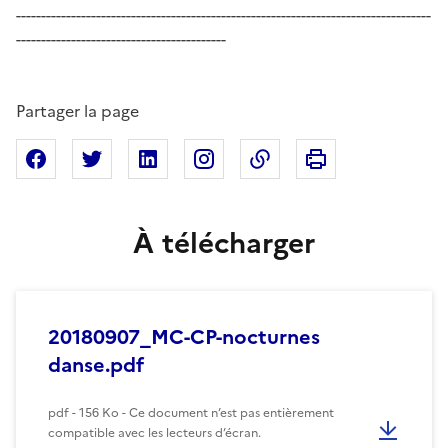
-----------------------------------------------------------------------------------
------------------------------------------
Partager la page
Imprimer cette pa
Partager sur Facebook
Partager sur X
Partager sur Linkedin
Partager sur Instagram
Copier dans le presse
À télécharger
20180907_MC-CP-nocturnes
danse.pdf
pdf - 156 Ko - Ce document n’est pas entièrement
compatible avec les lecteurs d’écran.