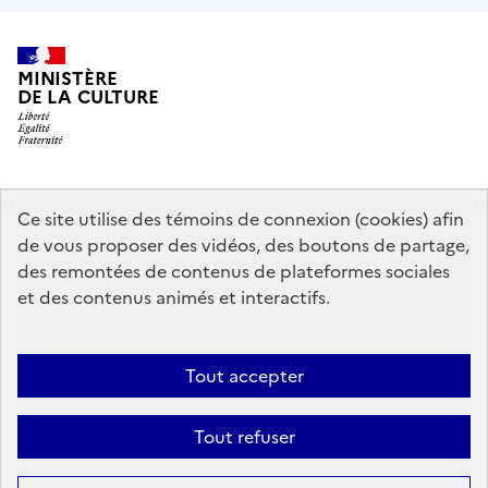
MINISTÈRE
DE LA CULTURE
data.gouv.fr
legifrance.gouv.fr
info.gouv.fr
Ce site utilise des témoins de connexion (cookies) afin
de vous proposer des vidéos, des boutons de partage,
service-public.gouv.fr
des remontées de contenus de plateformes sociales
et des contenus animés et interactifs.
Contact
Mentions légales
Accessibilité : partiellement conforme
Tout accepter
Politique générale de protection des données
Politique d’utilisation
des témoins de connexion (cookies)
Plan du site
Tout refuser
Sauf mention contraire, tous les contenus de ce site sont sous
licence