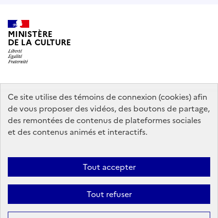
MINISTÈRE
DE LA CULTURE
data.gouv.fr
legifrance.gouv.fr
info.gouv.fr
Ce site utilise des témoins de connexion (cookies) afin
de vous proposer des vidéos, des boutons de partage,
service-public.gouv.fr
des remontées de contenus de plateformes sociales
et des contenus animés et interactifs.
Contact
Mentions légales
Accessibilité : partiellement conforme
Tout accepter
Politique générale de protection des données
Politique d’utilisation
des témoins de connexion (cookies)
Plan du site
Tout refuser
Sauf mention contraire, tous les contenus de ce site sont sous
licence