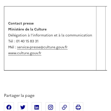
Contact presse
Ministère de la Culture
Délégation à l’information et à la communication
Tél : 01 40 15 83 31
Mél :
service-presse@culture.gouv.fr
www.culture.gouv.fr
Partager la page
Imprimer cette pa
Partager sur Facebook
Partager sur X
Partager sur Linkedin
Partager sur Instagram
Copier dans le presse