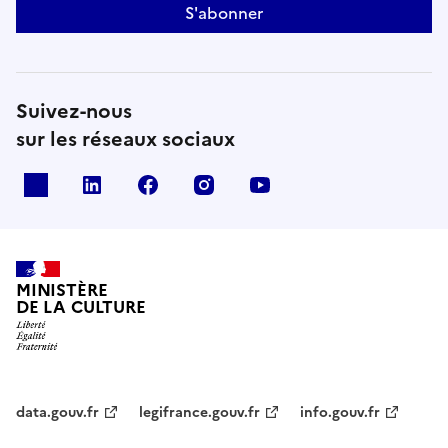
S'abonner
Suivez-nous
sur les réseaux sociaux
x
linkedin
facebook
instagram
youtube
MINISTÈRE
DE LA CULTURE
data.gouv.fr
legifrance.gouv.fr
info.gouv.fr