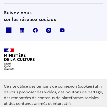
Suivez-nous
sur les réseaux sociaux
x
linkedin
facebook
instagram
youtube
MINISTÈRE
DE LA CULTURE
data.gouv.fr
legifrance.gouv.fr
info.gouv.fr
Ce site utilise des témoins de connexion (cookies) afin
de vous proposer des vidéos, des boutons de partage,
service-public.gouv.fr
des remontées de contenus de plateformes sociales
et des contenus animés et interactifs.