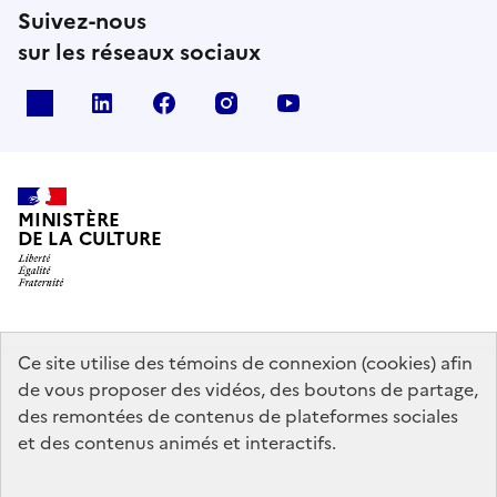
Suivez-nous
sur les réseaux sociaux
x
linkedin
facebook
instagram
youtube
MINISTÈRE
DE LA CULTURE
data.gouv.fr
legifrance.gouv.fr
info.gouv.fr
Ce site utilise des témoins de connexion (cookies) afin
de vous proposer des vidéos, des boutons de partage,
service-public.gouv.fr
des remontées de contenus de plateformes sociales
et des contenus animés et interactifs.