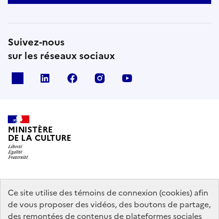
Suivez-nous
sur les réseaux sociaux
x
linkedin
facebook
instagram
youtube
MINISTÈRE
DE LA CULTURE
data.gouv.fr
legifrance.gouv.fr
info.gouv.fr
Ce site utilise des témoins de connexion (cookies) afin
de vous proposer des vidéos, des boutons de partage,
service-public.gouv.fr
des remontées de contenus de plateformes sociales