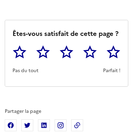
Êtes-vous satisfait de cette page ?
1
2
3
4
5
Cette page ne pas m'a pas du tout été utile
Un peu
Cette page m'a été moyennemen
Cette page m'a été trè
Cette page 
Pas du tout
Parfait !
Partager la page
Partager sur Facebook
Partager sur X
Partager sur Linkedin
Partager sur Instagram
Copier dans le presse