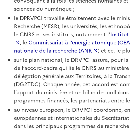
convoquant à la fois les sciences humaines et s
sciences du numérique ;
le DPRVPCI travaille étroitement avec le minis
Recherche (MESR), les universités, les ethnop
le CNRS et ses instituts, notamment l’
Institu
, le
Commissariat à l’énergie atomique (CEA
nationale de la recherche (ANR
) et ce, le p
sur le plan national, le DRVPCI assure, pour l
de l’accord-cadre qui lie le CNRS au ministère 
délégation générale aux Territoires, à la Trans
(DG2TDC). Chaque année, cet accord est comp
l’apport du ministère et un bilan des collaborat
programmes financés, les partenariats entre le
au niveau européen, le DRVPCI coordonne, en 
européennes et internationales du Secrétariat
dans les principaux programmes de recherche 