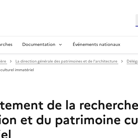
R
arches
Documentation
Événements nationaux
tère
La direction générale des patrimoines et de l'architecture
Déléga
 culturel immatériel
tement de la recherche,
ion et du patrimoine cu
el